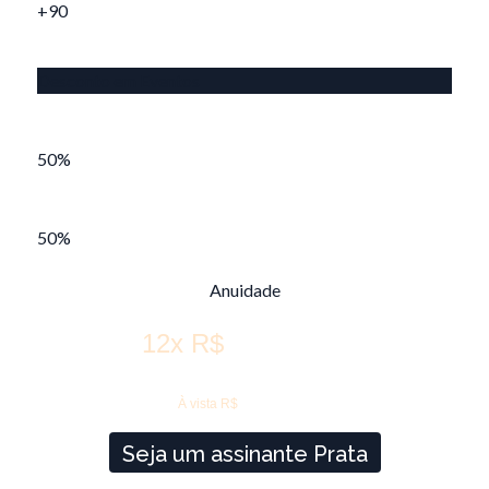
+90
Videoaulas
Desconto em Eventos
Desconto em inscrições nos cursos Filantropia /
Diálogo Social
50%
Desconto no FIFE
50%
Descontos em eventos de parceiros
Anuidade
29,00
12x R$
348,00
À vista R$
Seja um assinante Prata