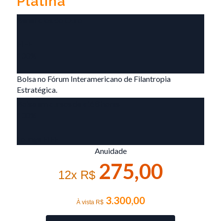
Platina
Benefícios do Ouro
FIFE
100%
Bolsa no Fórum Interamericano de Filantropia
Estratégica.
Bolsa em cursos de até 8 horas
100%
Lounge FIFE
Anuidade
275,00
12x R$
3.300,00
À vista R$