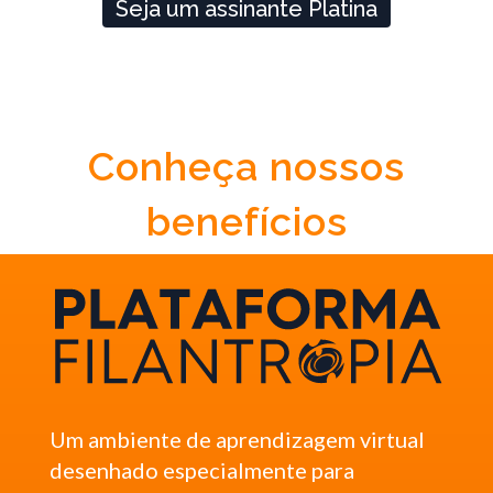
Seja um assinante Platina
Conheça nossos
benefícios
Um ambiente de aprendizagem virtual
desenhado especialmente para